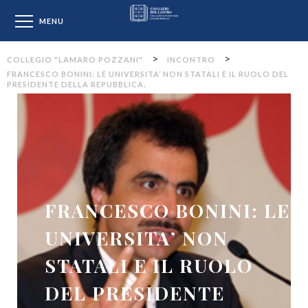
Collegio "Lamaro Pozzan
MENU
>
>
COLLEGIO "LAMARO POZZANI"
INCONTRO
FRANCESCO BONINI: LE UNIVERSITA’ NON STATALI E IL RUOLO DEL
PRESIDENTE DELLA REPUBBLICA.
FRANCESCO BONINI: LE
UNIVERSITA’ NON
STATALI E IL RUOLO
DEL PRESIDENTE