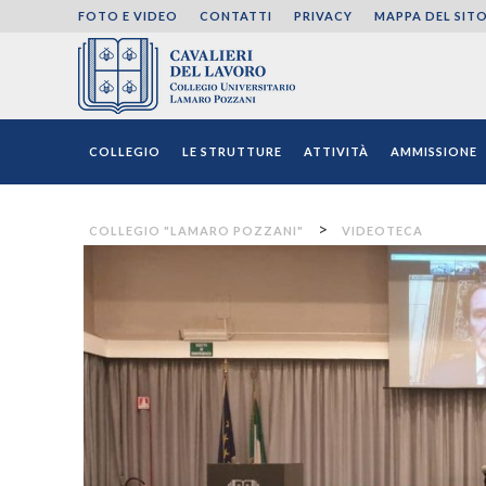
FOTO E VIDEO
CONTATTI
PRIVACY
MAPPA DEL SIT
Collegio "Lamaro Pozza
COLLEGIO
LE STRUTTURE
ATTIVITÀ
AMMISSIONE
>
COLLEGIO "LAMARO POZZANI"
VIDEOTECA