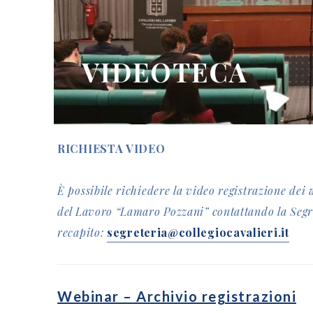
VIDEOTECA
RICHIESTA VIDEO
È possibile richiedere la video registrazione dei 
del Lavoro “Lamaro Pozzani” contattando la Segre
recapito:
segreteria@collegiocavalieri.it
Webinar – Archivio registrazioni