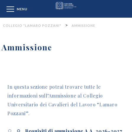
Collegio "Lamaro Pozzan
MENU
>
COLLEGIO "LAMARO POZZANI"
AMMISSIONE
Ammissione
In questa sezione potrai trovare tutte le
informazioni sull’Ammissione al Collegio
Universitario dei Cavalieri del Lavoro “Lamaro
Pozzani”.
Requisiti di ammissione A.A. 2026-2027