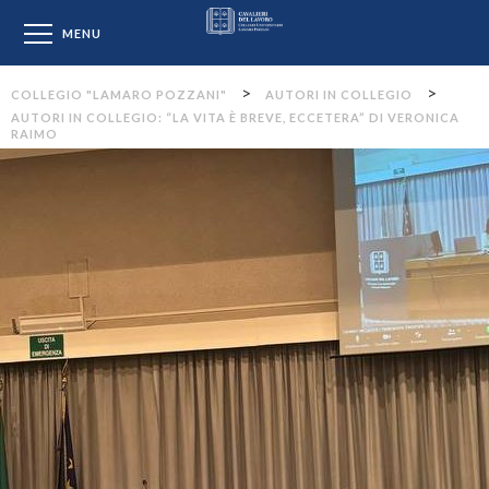
Collegio "Lamaro Pozzan
MENU
>
>
COLLEGIO "LAMARO POZZANI"
AUTORI IN COLLEGIO
AUTORI IN COLLEGIO: “LA VITA È BREVE, ECCETERA” DI VERONICA
RAIMO