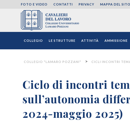
FOTO E VIDEO
CONTATTI
PRIVACY
MAPPA DEL SIT
Collegio "Lamaro Pozza
COLLEGIO
LE STRUTTURE
ATTIVITÀ
AMMISSIONE
>
COLLEGIO "LAMARO POZZANI"
CICLI INCONTRI TEM
Ciclo di incontri tem
sull’autonomia diffe
2024-maggio 2025)