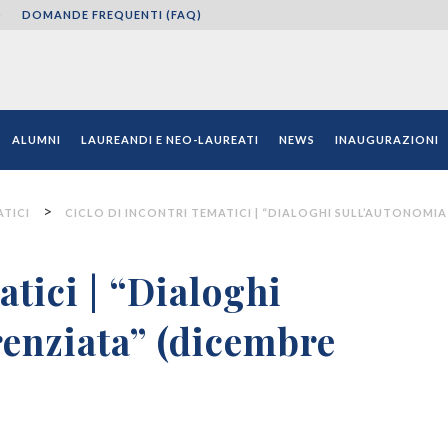
O
DOMANDE FREQUENTI (FAQ)
ni"
ALUMNI
LAUREANDI E NEO-LAUREATI
NEWS
INAUGURAZIONI
>
ATICI
CICLO DI INCONTRI TEMATICI | “DIALOGHI SULL’AUTONOMIA
atici | “Dialoghi
renziata” (dicembre