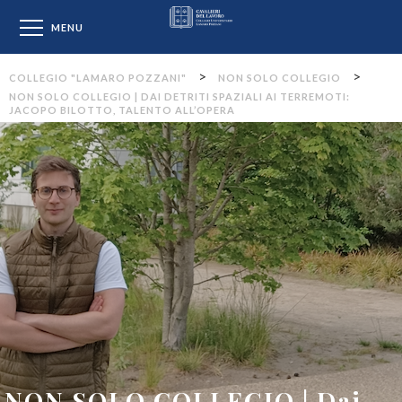
Collegio "Lamaro Pozzan
MENU
>
>
COLLEGIO "LAMARO POZZANI"
NON SOLO COLLEGIO
NON SOLO COLLEGIO | DAI DETRITI SPAZIALI AI TERREMOTI:
JACOPO BILOTTO, TALENTO ALL’OPERA
NON SOLO COLLEGIO | Dai