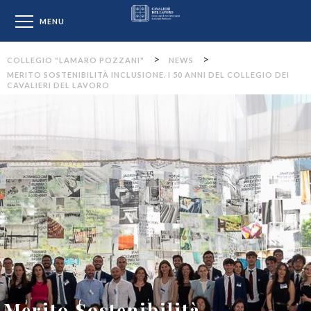
Collegio "Lamaro Pozzan
MENU
>
>
COLLEGIO "LAMARO POZZANI"
NEWS
MERITO SOSTENIBILITÀ INCLUSIONE. I 50 ANNI DEL COLLEGIO DEI
CAVALIERI DEL LAVORO
Merito Sostenibilità