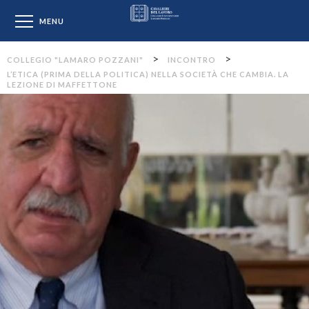
Collegio "Lamaro Pozzan
MENU
>
>
COLLEGIO "LAMARO POZZANI"
INCONTRO
L’ETICA (PRIMA DELLA POLITICA) NELLA SOCIETÀ CHE CAMBIA. LA
LEZIONE DI MAFFETTONE