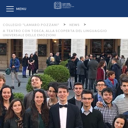
Collegio "Lamaro Pozzan
MENU
>
>
COLLEGIO "LAMARO POZZANI"
NEWS
A TEATRO CON TOSCA, ALLA SCOPERTA DEL LINGUAGGIO
UNIVERSALE DELLE EMOZIONI