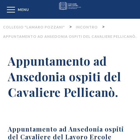
Collegio "Lamaro Pozzan
MENU
>
>
COLLEGIO "LAMARO POZZANI"
INCONTRO
APPUNTAMENTO AD ANSEDONIA OSPITI DEL CAVALIERE PELLICANÒ.
Appuntamento ad
Ansedonia ospiti del
Cavaliere Pellicanò.
Appuntamento ad Ansedonia ospiti
del Cavaliere del Lavoro Ercole