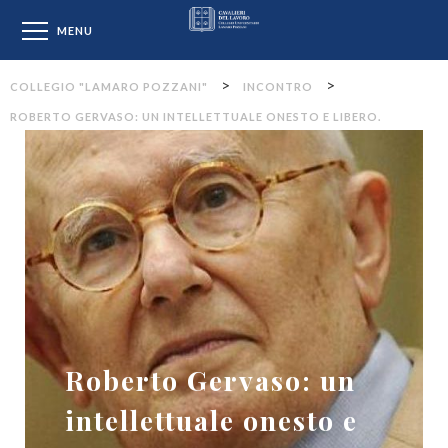
Collegio "Lamaro Pozzan
MENU
>
>
COLLEGIO "LAMARO POZZANI"
INCONTRO
ROBERTO GERVASO: UN INTELLETTUALE ONESTO E LIBERO.
Roberto Gervaso: un
intellettuale onesto e