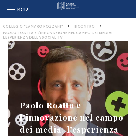
Collegio "Lamaro Pozzan
MENU
>
>
COLLEGIO "LAMARO POZZANI"
INCONTRO
PAOLO ROATTA E L’INNOVAZIONE NEL CAMPO DEI MEDIA:
L’ESPERIENZA DELLA SOCIAL TV.
Paolo Roatta e
l’innovazione nel campo
dei media: l’esperienza