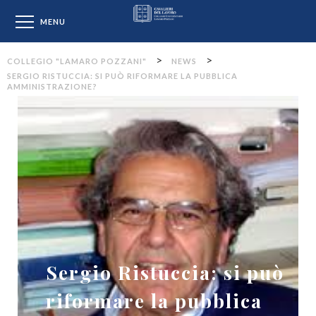
Collegio "Lamaro Pozzan
MENU
>
>
COLLEGIO "LAMARO POZZANI"
NEWS
SERGIO RISTUCCIA: SI PUÒ RIFORMARE LA PUBBLICA
AMMINISTRAZIONE?
Sergio Ristuccia: si può
riformare la pubblica