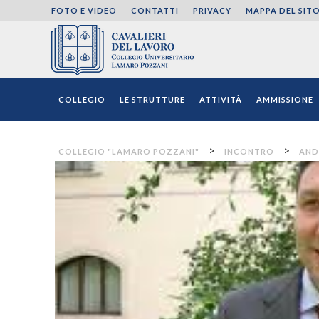
FOTO E VIDEO
CONTATTI
PRIVACY
MAPPA DEL SIT
Collegio "Lamaro Pozza
COLLEGIO
LE STRUTTURE
ATTIVITÀ
AMMISSIONE
>
>
COLLEGIO "LAMARO POZZANI"
INCONTRO
AND