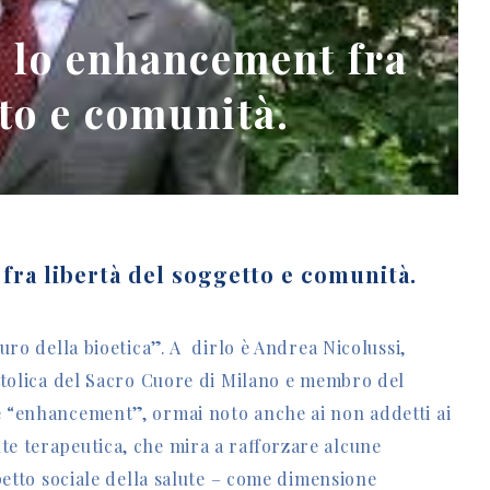
: lo enhancement fra
tto e comunità.
fra libertà del soggetto e comunità.
turo della bioetica”. A dirlo è Andrea Nicolussi,
attolica del Sacro Cuore di Milano e membro del
e “enhancement”, ormai noto anche ai non addetti ai
te terapeutica, che mira a rafforzare alcune
spetto sociale della salute – come dimensione