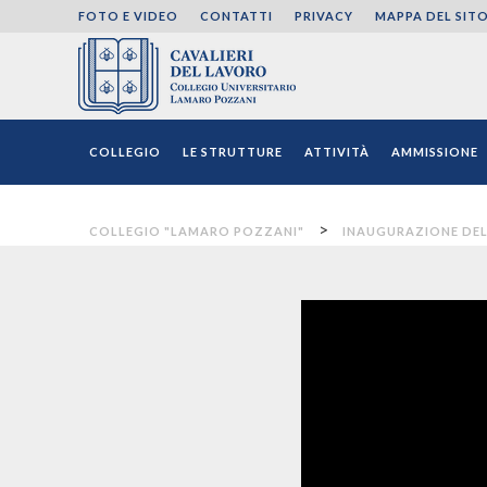
FOTO E VIDEO
CONTATTI
PRIVACY
MAPPA DEL SIT
Collegio "Lamaro Pozza
COLLEGIO
LE STRUTTURE
ATTIVITÀ
AMMISSIONE
>
COLLEGIO "LAMARO POZZANI"
INAUGURAZIONE DELL’