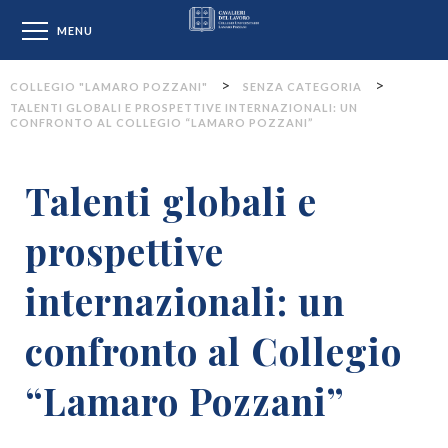
Collegio "Lamaro Pozzan
MENU
>
>
COLLEGIO "LAMARO POZZANI"
SENZA CATEGORIA
TALENTI GLOBALI E PROSPETTIVE INTERNAZIONALI: UN
CONFRONTO AL COLLEGIO “LAMARO POZZANI”
Talenti globali e
prospettive
internazionali: un
confronto al Collegio
“Lamaro Pozzani”