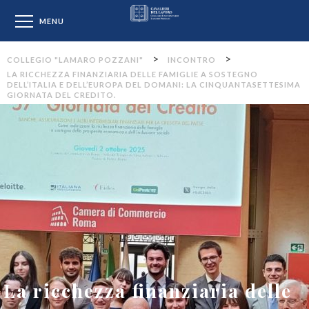
Collegio "Lamaro Pozzan
MENU
>
>
COLLEGIO "LAMARO POZZANI"
INCONTRO
LA RICCHEZZA FINANZIARIA DELLE FAMIGLIE A SOSTEGNO
DELL’ITALIA E DELL’EUROPA DEL DOMANI: LA CINQUANTASETTESIMA
GIORNATA DEL CREDITO.
La ricchezza finanziaria delle