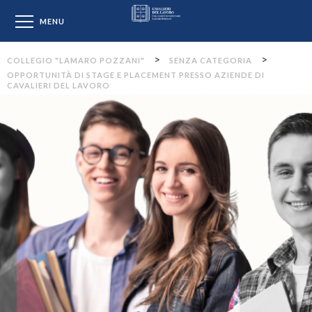
Collegio "Lamaro Pozzan
MENU
>
>
COLLEGIO "LAMARO POZZANI"
SENZA CATEGORIA
OPPORTUNITÀ DI STAGE E PLACEMENT PRESSO AZIENDE DI
CAVALIERI DEL LAVORO