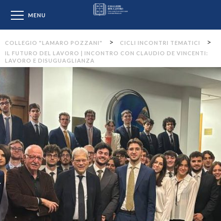
Collegio "Lamaro Pozzan
MENU
>
>
COLLEGIO "LAMARO POZZANI"
CICLI INCONTRI TEMATICI
IL FUTURO DEL LAVORO | INCONTRO CON CLAUDIO DE VINCENTI:
LAVORO E DISUGUAGLIANZA