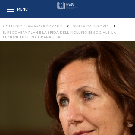
Collegio "Lamaro Pozzan
MENU
>
>
COLLEGIO "LAMARO POZZANI"
SENZA CATEGORIA
IL RECOVERY PLAN E LA SFIDA DELL’INCLUSIONE SOCIALE. LA
LEZIONE DI ELENA GRANAGLIA