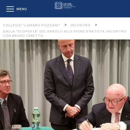
Collegio "Lamaro Pozzan
MENU
>
>
COLLEGIO "LAMARO POZZANI"
INCONTRO
DALLA “SCOPERTA” DEL BAROLO ALLE VIGNE D’ARTISTA. INCONTRO
CON BRUNO CERETTO