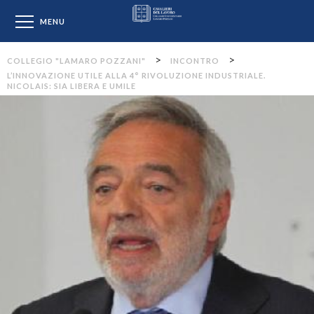
Collegio "Lamaro Pozzan
MENU
>
>
COLLEGIO "LAMARO POZZANI"
INCONTRO
L’INNOVAZIONE UTILE ALLA 4° RIVOLUZIONE INDUSTRIALE.
NICOLAIS: SIA LIBERA E UMILE