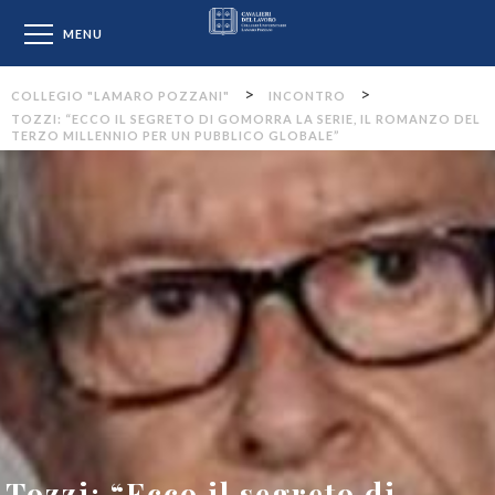
Collegio "Lamaro Pozzan
MENU
>
>
COLLEGIO "LAMARO POZZANI"
INCONTRO
TOZZI: “ECCO IL SEGRETO DI GOMORRA LA SERIE, IL ROMANZO DEL
TERZO MILLENNIO PER UN PUBBLICO GLOBALE”
Tozzi: “Ecco il segreto di