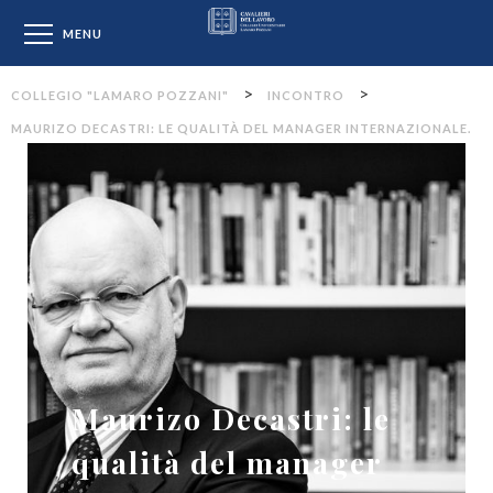
Collegio "Lamaro Pozzan
MENU
>
>
COLLEGIO "LAMARO POZZANI"
INCONTRO
MAURIZO DECASTRI: LE QUALITÀ DEL MANAGER INTERNAZIONALE.
Maurizo Decastri: le
qualità del manager