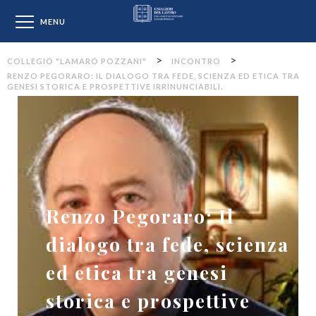
Collegio "Lamaro Pozzan
MENU
>
>
COLLEGIO "LAMARO POZZANI"
INCONTRO
RENZO PEGORARO: IL DIALOGO TRA FEDE, SCIENZA ED ETICA TRA
GENESI STORICA E PROSPETTIVE IRRINUNCIABILI.
Renzo Pegoraro: Il
dialogo tra fede, scienza
ed etica tra genesi
storica e prospettive