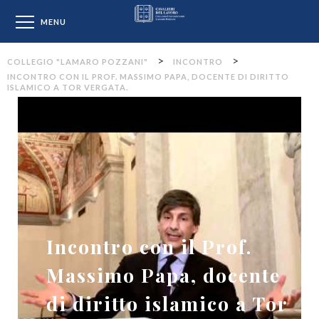
Collegio "Lamaro Pozzan
MENU
>
>
COLLEGIO "LAMARO POZZANI"
INCONTRO
INCONTRO CON IL PROF. MASSIMO PAPA, DOCENTE DI DIRITTO
ISLAMICO A TOR VERGATA.
Incontro con il Prof.
Massimo Papa, docente
di diritto islamico a Tor