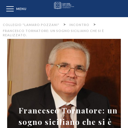
Collegio "Lamaro Pozzan
MENU
>
>
COLLEGIO "LAMARO POZZANI"
INCONTRO
FRANCESCO TORNATORE: UN SOGNO SICILIANO CHE SI È
REALIZZATO.
Francesco Tornatore: un
sogno siciliano che si è