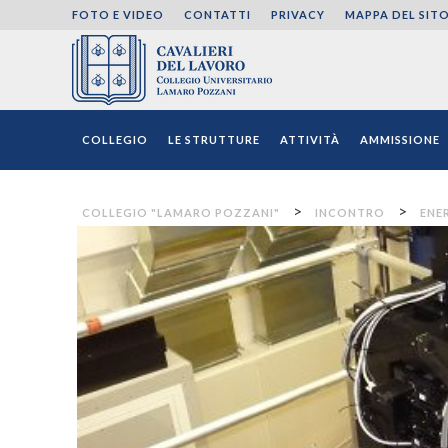
FOTO E VIDEO
CONTATTI
PRIVACY
MAPPA DEL SIT
Collegio "Lamaro Pozza
COLLEGIO
LE STRUTTURE
ATTIVITÀ
AMMISSIONE
>
>
COLLEGIO "LAMARO POZZANI"
INCONTRO
ENE