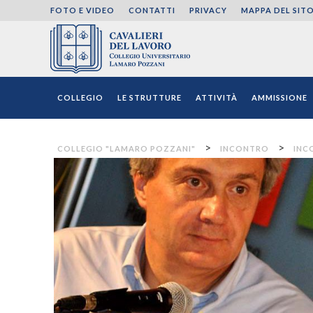
FOTO E VIDEO
CONTATTI
PRIVACY
MAPPA DEL SIT
Collegio "Lamaro Pozza
COLLEGIO
LE STRUTTURE
ATTIVITÀ
AMMISSIONE
>
>
COLLEGIO "LAMARO POZZANI"
INCONTRO
INC