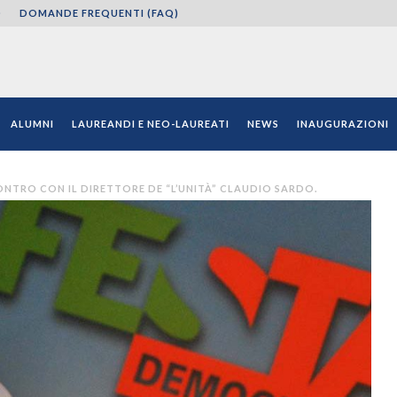
O
DOMANDE FREQUENTI (FAQ)
ni"
ALUMNI
LAUREANDI E NEO-LAUREATI
NEWS
INAUGURAZIONI
ONTRO CON IL DIRETTORE DE “L’UNITÀ” CLAUDIO SARDO.