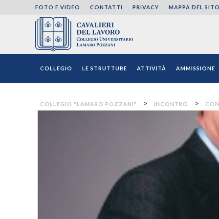
FOTO E VIDEO
CONTATTI
PRIVACY
MAPPA DEL SIT
Collegio "Lamaro Pozza
COLLEGIO
LE STRUTTURE
ATTIVITÀ
AMMISSIONE
>
>
COLLEGIO "LAMARO POZZANI"
INCONTRO
CON 