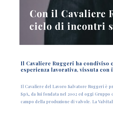
Con il Cavaliere R
ciclo di incontri 
Il Cavaliere Ruggeri ha condiviso c
esperienza lavorativa, vissuta con
Il Cavaliere del Lavoro Salvatore Ruggeri è pr
SpA, da lui fondata nel 2002 ed oggi Gruppo di
campo della produzione di valvole. La Valvitali