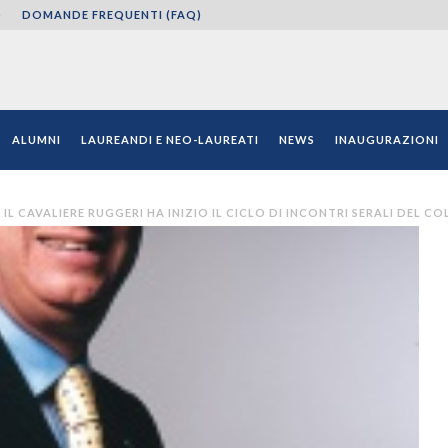
O
DOMANDE FREQUENTI (FAQ)
ni"
ALUMNI
LAUREANDI E NEO-LAUREATI
NEWS
INAUGURAZIONI
IL CAVALIERE RUGGERI HA INIZIO IL CICLO DI INCONTRI SERALI DEL CO