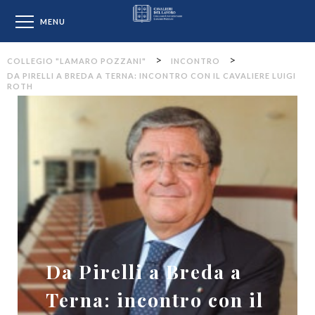
Collegio "Lamaro Pozzan
MENU
>
>
COLLEGIO "LAMARO POZZANI"
INCONTRO
DA PIRELLI A BREDA A TERNA: INCONTRO CON IL CAVALIERE LUIGI
ROTH
Da Pirelli a Breda a
Terna: incontro con il