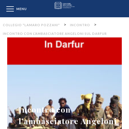
Collegio "Lamaro Pozzan
MENU
>
>
COLLEGIO "LAMARO POZZANI"
INCONTRO
INCONTRO CON L’AMBASCIATORE ANGELONI SUL DARFUR
Incontro con
l’ambasciatore Angeloni