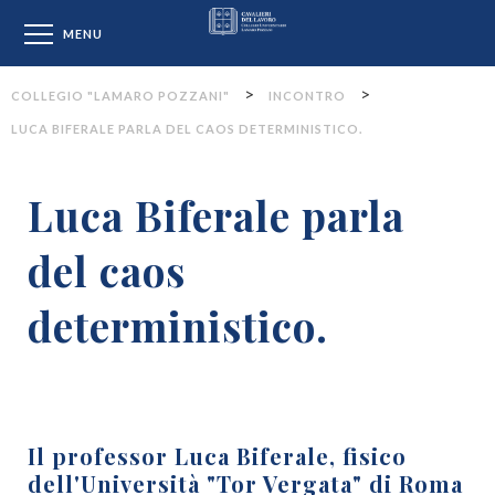
Collegio "Lamaro Pozzan
MENU
>
>
COLLEGIO "LAMARO POZZANI"
INCONTRO
LUCA BIFERALE PARLA DEL CAOS DETERMINISTICO.
Luca Biferale parla
del caos
deterministico.
Il professor Luca Biferale, fisico
dell'Università "Tor Vergata" di Roma