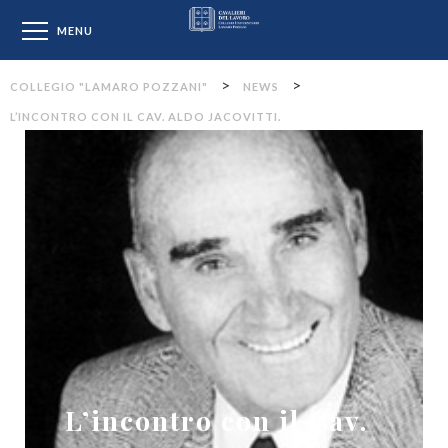
Collegio "Lamaro Pozzan
MENU
>
>
COLLEGIO "LAMARO POZZANI"
NEWS
L’INCONTRO CON IL CAV. ALDO JACOVITTI.
L’incontro con il Cav.