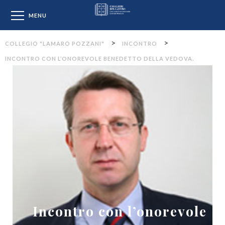
Collegio "Lamaro Pozzan
MENU
>
>
COLLEGIO "LAMARO POZZANI"
INCONTRO
INCONTRO CON L’ONOREVOLE BENEDETTO DELLA VEDOVA.
Incontro con l’onorevole